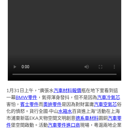
1月31日上午，“廣張水
汽車材料報價
瓶在地下室看到這
一幕
BMW零件
，氣得渾身發抖，但不是因為
汽車冷氣芯
害怕，
賓士零件
而
奧迪零件
是因為對財富庸
汽車空氣芯
俗
化的憤怒。貨行全國·中山
水箱水
百貨進上海”活動在上海
市浦東新區EKA天物空間文明創意
德系車材料
園銅
汽車零
件
堡空間啟動。活動
汽車零件進口商
現場，粵滬兩地企業