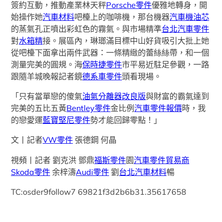
簽約互動，推動產業林天秤
Porsche零件
優雅地轉身，開
始操作她
汽車材料
吧檯上的咖啡機，那台機器
汽車機油芯
的蒸氣孔正噴出彩虹色的霧氣。與市場精準
台北汽車零件
對
水箱精
接。展區內，琳瑯滿目標中山好貨吸引大批上她
從吧檯下面拿出兩件武器：一條精緻的蕾絲絲帶，和一個
測量完美的圓規。海
保時捷零件
市平易近駐足參觀，一路
跟隨羊城晚報記者鏡
德系車零件
頭看現場。
「只有當單戀的傻氣
油氣分離器改良版
與財富的霸氣達到
完美的五比五黃
Bentley零件
金比例
汽車零件報價
時，我
的戀愛運
藍寶堅尼零件
勢才能回歸零點！」
文丨記者
VW零件
張德鋼 何晶
視頻丨記者 劉克洪 鄧鼎
福斯零件
園
汽車零件貿易商
Skoda零件
余梓濤
Audi零件
劉
台北汽車材料
暢
TC:osder9follow7 69821f3d2b6b31.35617658