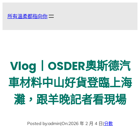
跳
至
所有溫柔都指向你
主
要
內
容
Vlog丨OSDER奧斯德汽
車材料中山好貨登臨上海
灘，跟羊晚記者看現場
Posted by:
admin
|
On:
2026 年 2 月 4 日
|
分數